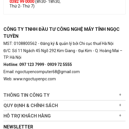
0382 99 0000
(8h30- 18h30,
Thứ 2- Thứ 7)
CÔNG TY TNHH ĐẦU TƯ CÔNG NGHỆ MÁY TÍNH NGỌC
TUYỀN
MST: 0108800562
- Đăng ký & quản lý bởi Chi cục thuế Hà Nội
Đ/C: Số 11 Ngách 45 Ngõ 292 Kim Giang - Đại Kim - Q. Hoàng Mai –
TP. Hà Nội
Hotline: 097 123 7999
-
0939 72 5555
Email: ngoctuyencomputer68@gmail.com
Web: www.ngoctuyenpc.com
THÔNG TIN CÔNG TY
+
QUY ĐỊNH & CHÍNH SÁCH
+
HỖ TRỢ KHÁCH HÀNG
+
NEWSLETTER