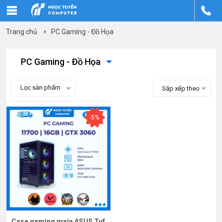
Trang chủ
PC Gaming - Đồ Họa
PC Gaming - Đồ Họa
Lọc sản phẩm
Sắp xếp theo
-5%
Case gaming main ASUS Tuf