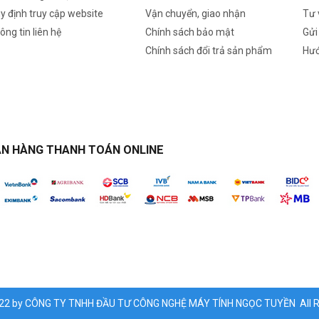
y định truy cập website
Vận chuyển, giao nhận
Tư 
ông tin liên hệ
Chính sách bảo mật
Gửi
Chính sách đổi trả sản phẩm
Hướ
N HÀNG THANH TOÁN ONLINE
022 by CÔNG TY TNHH ĐẦU TƯ CÔNG NGHỆ MÁY TÍNH NGỌC TUYỀN All Ri