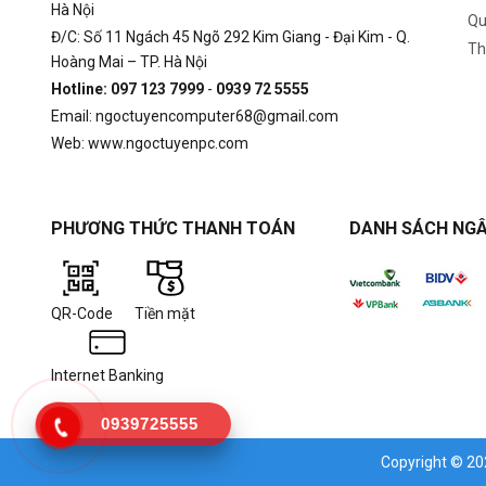
Hà Nội
Qu
Đ/C: Số 11 Ngách 45 Ngõ 292 Kim Giang - Đại Kim - Q.
Th
Hoàng Mai – TP. Hà Nội
Hotline: 097 123 7999
-
0939 72 5555
Email: ngoctuyencomputer68@gmail.com
Web: www.ngoctuyenpc.com
PHƯƠNG THỨC THANH TOÁN
DANH SÁCH NGÂ
QR-Code
Tiền mặt
Internet Banking
0939725555
Copyright © 2