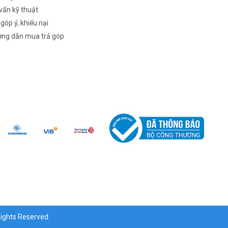
vấn kỹ thuật
 góp ý, khiếu nại
ng dẫn mua trả góp
ghts Reserved.