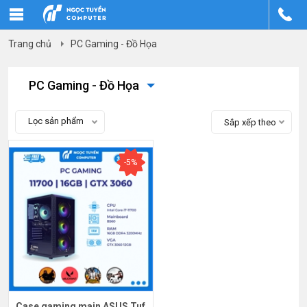
Trang chủ
PC Gaming - Đồ Họa
PC Gaming - Đồ Họa
Lọc sản phẩm
Sắp xếp theo
-5%
Case gaming main ASUS Tuf