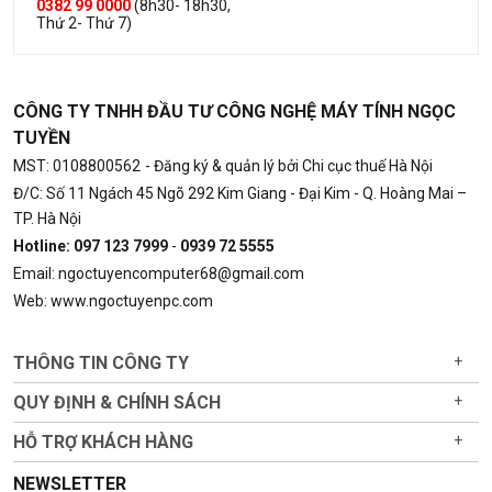
0382 99 0000
(8h30- 18h30,
Thứ 2- Thứ 7)
CÔNG TY TNHH ĐẦU TƯ CÔNG NGHỆ MÁY TÍNH NGỌC
TUYỀN
MST: 0108800562
- Đăng ký & quản lý bởi Chi cục thuế Hà Nội
Đ/C: Số 11 Ngách 45 Ngõ 292 Kim Giang - Đại Kim - Q. Hoàng Mai –
TP. Hà Nội
Hotline: 097 123 7999
-
0939 72 5555
Email: ngoctuyencomputer68@gmail.com
Web: www.ngoctuyenpc.com
THÔNG TIN CÔNG TY
+
QUY ĐỊNH & CHÍNH SÁCH
+
HỖ TRỢ KHÁCH HÀNG
+
NEWSLETTER