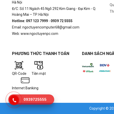
Hà Nội
Qu
Đ/C: Số 11 Ngách 45 Ngõ 292 Kim Giang - Đại Kim - Q.
Th
Hoàng Mai – TP. Hà Nội
Hotline: 097 123 7999
-
0939 72 5555
Email: ngoctuyencomputer68@gmail.com
Web: www.ngoctuyenpc.com
PHƯƠNG THỨC THANH TOÁN
DANH SÁCH NGÂ
QR-Code
Tiền mặt
Internet Banking
0939725555
Copyright © 2