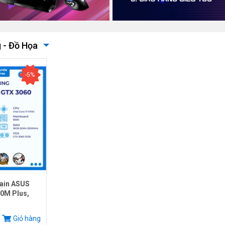
 - Đồ Họa
-5%
ain ASUS
0M Plus,
.
Giỏ hàng