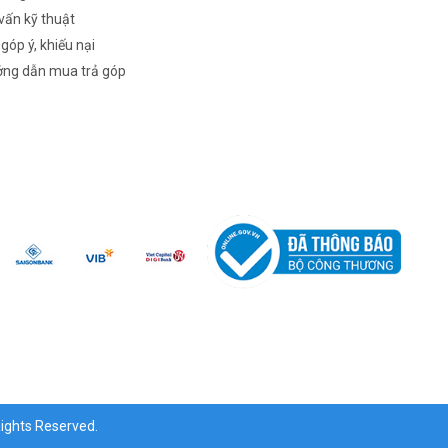
vấn kỹ thuật
 góp ý, khiếu nại
ng dẫn mua trả góp
ghts Reserved.