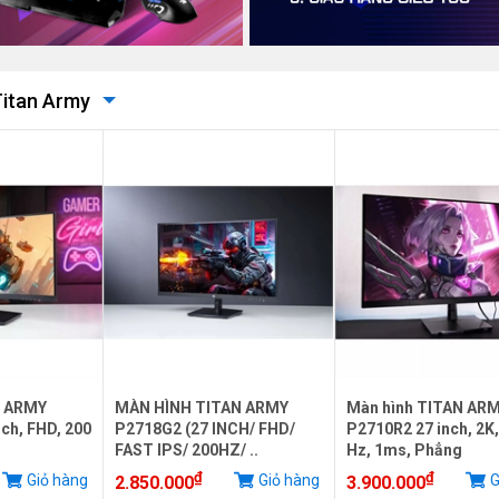
Titan Army
N ARMY
MÀN HÌNH TITAN ARMY
Màn hình TITAN AR
ch, FHD, 200
P2718G2 (27 INCH/ FHD/
P2710R2 27 inch, 2K,
FAST IPS/ 200HZ/ ..
Hz, 1ms, Phẳng
₫
₫
Giỏ hàng
Giỏ hàng
G
2.850.000
3.900.000