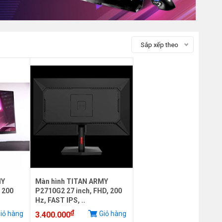
Sắp xếp theo
MY
Màn hình TITAN ARMY
 200
P2710G2 27 inch, FHD, 200
Hz, FAST IPS, ..
₫
iỏ hàng
Giỏ hàng
3.400.000