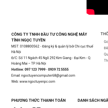
THÔ
CÔNG TY TNHH ĐẦU TƯ CÔNG NGHỆ MÁY
TÍNH NGỌC TUYỀN
Gi
MST: 0108800562
- Đăng ký & quản lý bởi Chi cục thuế
Đi
Hà Nội
Qu
Đ/C: Số 11 Ngách 45 Ngõ 292 Kim Giang - Đại Kim - Q.
Th
Hoàng Mai – TP. Hà Nội
Hotline: 097 123 7999
-
0939 72 5555
Email: ngoctuyencomputer68@gmail.com
Web: www.ngoctuyenpc.com
PHƯƠNG THỨC THANH TOÁN
DANH SÁCH NGÂ