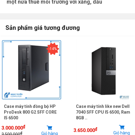
một nửa thuế môi trường với xăng, dầu
Sản phẩm giá tương đương
-14%
Case máy tính đồng bộ HP
Case máy tính like new Dell
ProDesk 800 G2 SFF CORE
7040 SFF CPU I5 6500, Ram
I5 6500
8GB ..
₫
3.000.000
₫
3.650.000
Giỏ hàng
₫
Giỏ hàng
3.500.000