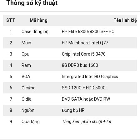
Thông số kỹ thuật
STT
Mã hàng
Tên linh kiện
1
Case đồng bộ
HP Elite 6300/8300 SFF PC
2
Main
HP Mainboard Intel Q77
3
Cpu
Chip Intel Core i5 3470
4
Ram
8G DDR3 bus 1600
5
VGA
Intergrated Intel HD Graphics
6
Ổ cứng
SSD 120G + HDD 500G
7
Ổ đĩa
DVD SATA hoặc DVD RW
8
Nguồn
Đồng bộ HP
9
Qùa tặng
Tặng kèm phím chuột + lót