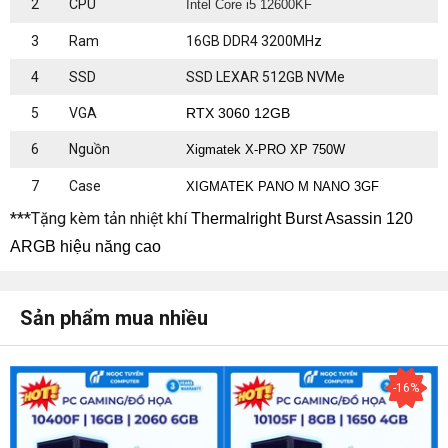
2
CPU
Intel Core i5 12600KF
3
Ram
16GB DDR4 3200MHz
4
SSD
SSD LEXAR 512GB NVMe
5
VGA
RTX 3060 12GB
6
Nguồn
Xigmatek X-PRO XP 750W
7
Case
XIGMATEK PANO M NANO 3GF
***Tặng kèm tản nhiệt khí
Thermalright Burst Asassin 120
ARGB hiệu năng cao
Sản phẩm mua nhiều
-16%