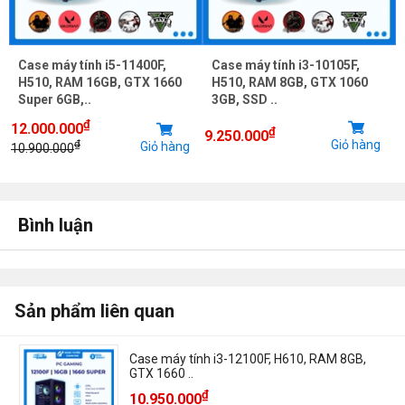
Case máy tính i5-11400F,
Case máy tính i3-10105F,
H510, RAM 16GB, GTX 1660
H510, RAM 8GB, GTX 1060
Super 6GB,..
3GB, SSD ..
₫
12.000.000
₫
9.250.000
Giỏ hàng
₫
Giỏ hàng
10.900.000
Bình luận
Sản phẩm liên quan
Case máy tính i3-12100F, H610, RAM 8GB,
GTX 1660 ..
₫
10.950.000