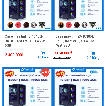
Case máy tính i5-10400F,
Case máy tính i3-10105F,
H510, RAM 16GB, RTX 2060
H510, RAM 8GB, GTX 1650
6GB
4GB, SSD ..
₫
9.150.000
₫
12.300.000
Giỏ hàng
₫
Giỏ hàng
10.860.000
--10%