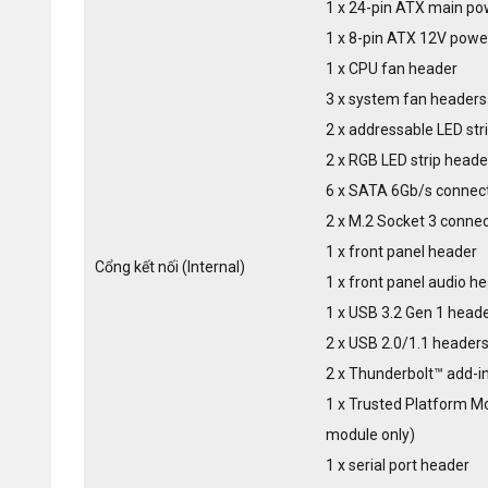
1 x 24-pin ATX main po
1 x 8-pin ATX 12V powe
1 x CPU fan header
3 x system fan headers
2 x addressable LED str
2 x RGB LED strip heade
6 x SATA 6Gb/s connec
2 x M.2 Socket 3 conne
1 x front panel header
Cổng kết nối (Internal)
1 x front panel audio h
1 x USB 3.2 Gen 1 head
2 x USB 2.0/1.1 header
2 x Thunderbolt™ add-i
1 x Trusted Platform M
module only)
1 x serial port header