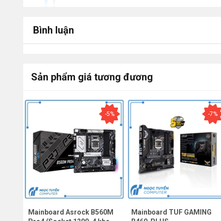
Bình luận
Sản phẩm giá tương đương
-7%
-5%
-7%
460M
Mainboard Asrock B560M
Mainboard TUF GAMING