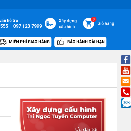
0
vấn hỗ trợ
Xây dựng
Giỏ hàng
5555
-
097 123 7999
cấu hình
MIỄN PHÍ GIAO HÀNG
BẢO HÀNH DÀI HẠN