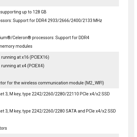
supporting up to 128 GB
ocessors: Support for DDR4 2933/2666/2400/2133 MHz
ntium®/Celeron® processors: Support for DDR4
memory modules
, running at x16 (PCIEX16)
, running at x4 (PCIEX4)
ctor for the wireless communication module (M2_WIFI)
ket 3, M key, type 2242/2260/2280/22110 PCIe x4/x2 SSD
ket 3, M key, type 2242/2260/2280 SATA and PCIe x4/x2 SSD
tors