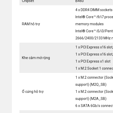
Chipset
B460
4 x DDR4 DIMM sockets 
Intel® Core™ i9/i7 pr
RAM hỗ trợ
memory modules
Intel® Core™ i5/i3/Pe
2666/2400/2133 MHz 
1 x PCI Express x16 slot
1 x PCI Express x16 slot
Khe cắm mở rộng
1 x PCI Express x1 slot
1 x M.2 Socket 1 conne
1 x M.2 connector (Soc
support) (M2Q_SB)
Ổ cứng hỗ trợ
1 x M.2 connector (Soc
support) (M2A_SB)
6 x SATA 6Gb/s connec