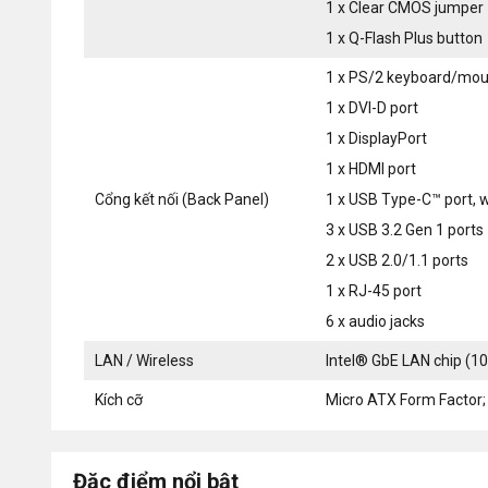
1 x Clear CMOS jumper
1 x Q-Flash Plus button
1 x PS/2 keyboard/mou
1 x DVI-D port
1 x DisplayPort
1 x HDMI port
Cổng kết nối (Back Panel)
1 x USB Type-C™ port, 
3 x USB 3.2 Gen 1 ports
2 x USB 2.0/1.1 ports
1 x RJ-45 port
6 x audio jacks
LAN / Wireless
Intel® GbE LAN chip (1
Kích cỡ
Micro ATX Form Factor;
Đặc điểm nổi bật