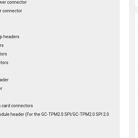
wer connector
r connector
ip headers
rs
tors
ctors
eader
er
s
n card connectors
odule header (For the GC-TPM2.0 SPI/GC-TPM2.0 SPI 2.0