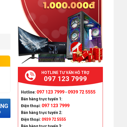
HOTLINE TƯ VẤN HỖ TRỢ
097 123 7999
097 123 7999
0939 72 5555
Hotline:
-
Bán hàng trực tuyến 1:
ÀNG
097 123 7999
Điện thoại:
m
Bán hàng trực tuyến 2:
Điện thoại:
0939 72 5555
Bán hàng trực tuyến 3: