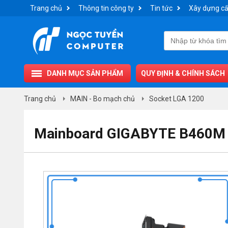
Trang chủ
Thông tin công ty
Tin tức
Xây dựng cấ
DANH MỤC SẢN PHẨM
QUY ĐỊNH & CHÍNH SÁCH
Trang chủ
MAIN - Bo mạch chủ
Socket LGA 1200
Mainboard GIGABYTE B460M