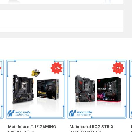
-7%
-6%
Mainboard TUF GAMING
Mainboard ROG STRIX