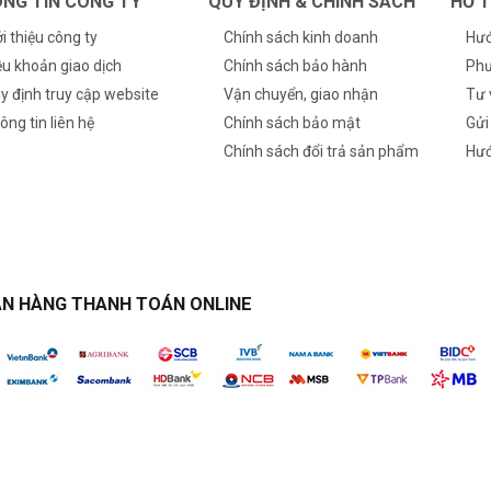
NG TIN CÔNG TY
QUY ĐỊNH & CHÍNH SÁCH
HỖ 
ới thiệu công ty
Chính sách kinh doanh
Hướ
ều khoản giao dịch
Chính sách bảo hành
Phư
y định truy cập website
Vận chuyển, giao nhận
Tư 
ông tin liên hệ
Chính sách bảo mật
Gửi
Chính sách đổi trả sản phẩm
Hướ
N HÀNG THANH TOÁN ONLINE