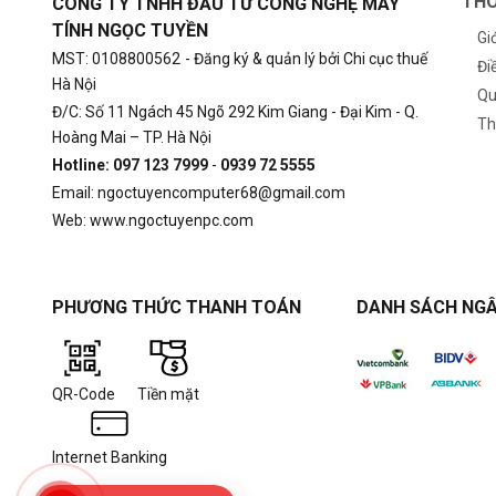
THÔ
CÔNG TY TNHH ĐẦU TƯ CÔNG NGHỆ MÁY
TÍNH NGỌC TUYỀN
Gi
MST: 0108800562
- Đăng ký & quản lý bởi Chi cục thuế
Đi
Hà Nội
Qu
Đ/C: Số 11 Ngách 45 Ngõ 292 Kim Giang - Đại Kim - Q.
Th
Hoàng Mai – TP. Hà Nội
Hotline: 097 123 7999
-
0939 72 5555
Email: ngoctuyencomputer68@gmail.com
Web: www.ngoctuyenpc.com
PHƯƠNG THỨC THANH TOÁN
DANH SÁCH NGÂ
QR-Code
Tiền mặt
Internet Banking