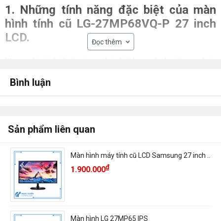
1. Những tính năng đặc biệt của màn
hình tính cũ LG-27MP68VQ-P 27 inch
LCD.
Đọc thêm
Không chỉ nổi bật về công nghệ chất lượng hình ảnh mà chiếc
màn hình mới của LG đã có một bước nhảy vọt trong thiết kế.
Bình luận
Kể từ khi vừa được tung ra thị trường, chiếc
màn hình 27 inch
lập tức đã trở thành tâm điểm của sự chú ý đối với người tiêu
dùng.
Sản phẩm liên quan
1.1 Thiết kế hiện đại bắt mắt?
Màn hình máy tính cũ LCD Samsung 27 inch ..
Hầu hết các model màn hình của LG trước đây luôn hướng đến
₫
1.900.000
sự chắc chắn và bền vững nên thiết kế có phần dày dặn và
cục mịch. Tuy nhiên, không vì thế mà LG thụt lùi so với thời
đại. Điều đó chứng tỏ qua siêu phẩm 27MP68VQ-P với sự
phá cách về thiết kế vô cùng độc đáo.
Màn hình LG 27MP65 IPS