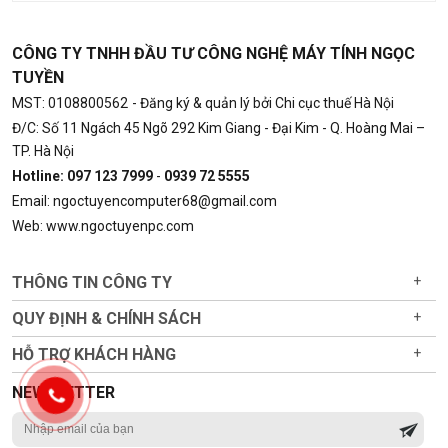
Chủng loại
27MP68VQ-P
Kích Thước Màn Hình
27”
CÔNG TY TNHH ĐẦU TƯ CÔNG NGHỆ MÁY TÍNH NGỌC
TUYỀN
Độ Sáng Màn Hình
250 cd/m²
MST: 0108800562
- Đăng ký & quản lý bởi Chi cục thuế Hà Nội
Tấm nền
IPS
Đ/C: Số 11 Ngách 45 Ngõ 292 Kim Giang - Đại Kim - Q. Hoàng Mai –
TP. Hà Nội
Độ Phân Giải Màn Hình
1920x1080
Hotline: 097 123 7999
-
0939 72 5555
Thời Gian Đáp Ứng
5ms
Email: ngoctuyencomputer68@gmail.com
Hỗ trợ màu
16,7 Triệu Màu
Web: www.ngoctuyenpc.com
Góc nhìn
178° (H) / 178° (V)
THÔNG TIN CÔNG TY
+
Tần số quét
75Hz
QUY ĐỊNH & CHÍNH SÁCH
+
3. Hướng dẫn cách sử dụng màn hình
HỖ TRỢ KHÁCH HÀNG
+
máy tính cũ LG-27MP68VQ-P 27 inch
NEWSLETTER
LCD tăng tuổi thọ