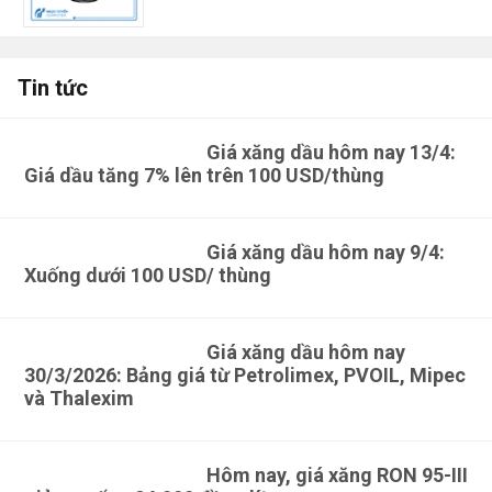
Tin tức
Giá xăng dầu hôm nay 13/4:
Giá dầu tăng 7% lên trên 100 USD/thùng
Màn hình máy tính cũ LG-27MP68VQ-P 27 inch LCD
1.2 Tính năng vượt trội
Giá xăng dầu hôm nay 9/4:
Xuống dưới 100 USD/ thùng
Nhờ tính năng Color weakness mode mà màu sắc của màn
hình hiển thị có chiều sâu vô cùng. Màu sắc bắt mắt giúp
Giá xăng dầu hôm nay
người sử dụng có cái nhìn chân thực nhất về mọi màu sắc.
30/3/2026: Bảng giá từ Petrolimex, PVOIL, Mipec
Đồng thời, tính năng thông minh cũng giúp người mù màu có
và Thalexim
thể phân biệt được màu sắc chính xác nhất.
Tỷ lệ tương phản Mega 1.000:1 cùng góc nhìn khủng
Hôm nay, giá xăng RON 95-III
178°/178° giúp bạn làm việc thoải mái nhiều giờ liền mà