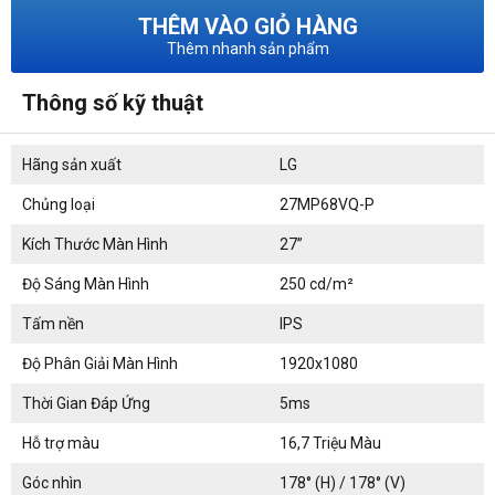
THÊM VÀO GIỎ HÀNG
Thêm nhanh sản phẩm
Thông số kỹ thuật
Hãng sản xuất
LG
Chủng loại
27MP68VQ-P
Kích Thước Màn Hình
27”
Độ Sáng Màn Hình
250 cd/m²
Tấm nền
IPS
Độ Phân Giải Màn Hình
1920x1080
Thời Gian Đáp Ứng
5ms
Hỗ trợ màu
16,7 Triệu Màu
Góc nhìn
178° (H) / 178° (V)