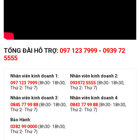
3 cạnh không viền - bước đột phá thẩm mỹ hoàn hảo
TỔNG ĐÀI HỖ TRỢ:
097 123 7999
-
0939 72
5555
2. Thông số kỹ thuật màn hình máy tính
cũ LG-27MP68VQ-P 27 inch LCD.
Nhân viên kinh doanh 1:
Nhân viên kinh doanh 2:
097 123 7999
(8h30- 18h30,
093972 5555
(8h30- 18h30,
Sau khi xem những thông tin bên trên, có lẽ bạn đã đưa ra
Thứ 2- Thứ 7)
Thứ 2- Thứ 7)
được quyết định về việc có nên mua
màn hình máy tính cũ
Nhân viên kinh doanh 3:
Nhân viên kinh doanh 4:
LG-27MP68VQ-P 27 inch LCD
hay không. Và để bạn chắc
0845 77 99 88
(8h30- 18h30,
0843 77 99 88
(8h30- 18h30,
chắn hơn về điều đó, chúng tôi xin đưa ra thêm dưới đây
Thứ 2- Thứ 7)
Thứ 2- Thứ 7)
những thông tin về thông số của sản phẩm:
Bảo Hành:
0382 99 0000
(8h30- 18h30,
Hãng sản xuất
LG
Thứ 2- Thứ 7)