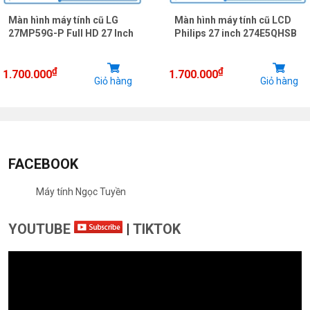
1080p là độ phân giải lý tưởng cho màn hình chơi game đồ
Màn hình máy tính cũ LG
Màn hình máy tính cũ LCD
họa chuyên nghiệp. Vì nếu to hơn thì hình ảnh hiển thị sẽ bị vỡ
27MP59G-P Full HD 27 Inch
Philips 27 inch 274E5QHSB
và không rõ. Nhờ có những thuật toán công nghệ mới được bổ
sung. Chúng ta sẽ dễ dàng phân biệt các màu sắc nhất định.
₫
₫
1.700.000
1.700.000
Giỏ hàng
Giỏ hàng
Nhờ thế công việc cũng sở nên suôn sẻ và dễ dàng hơn.
FACEBOOK
Máy tính Ngọc Tuyền
YOUTUBE
|
TIKTOK