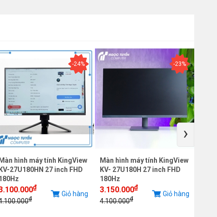
-24%
-23%
›
Màn hình máy tính KingView
Màn hình máy tính KingView
Màn 
KV-27U180HN 27 inch FHD
KV- 27U180H 27 inch FHD
KV-2
180Hz
180Hz
240
₫
₫
3.100.000
3.150.000
3.90
Giỏ hàng
Giỏ hàng
₫
₫
4.100.000
4.100.000