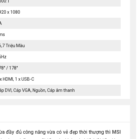
000:1
920 x 1080
A
ms
6,7 Triệu Màu
5Hz
78° / 178°
 x HDMI, 1 x USB-C
áp DVI, Cáp VGA, Nguồn, Cáp âm thanh
ừa đầy đủ công năng vừa có vẻ đẹp thời thượng thì
MSI