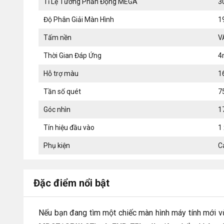
Tỉ Lệ Tương Phản Động MEGA
3
Độ Phân Giải Màn Hình
1
Tấm nền
V
Thời Gian Đáp Ứng
4
Hỗ trợ màu
1
Tần số quét
7
Góc nhìn
1
Tín hiệu đầu vào
1
Phụ kiện
C
Đặc điểm nổi bật
Nếu bạn đang tìm một chiếc màn hình máy tính mới v