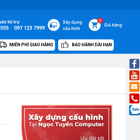
0
vấn hỗ trợ
Xây dựng
Giỏ hàng
5555
-
097 123 7999
cấu hình
MIỄN PHÍ GIAO HÀNG
BẢO HÀNH DÀI HẠN