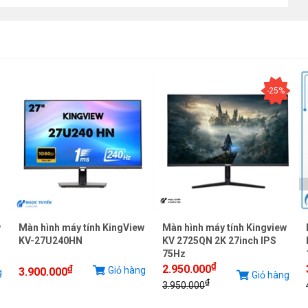
7 inch
50 cd/m²
000:1
920 x 1080
-25%
A
ms
6,7 Triệu Màu
5Hz
78° / 178°
 x HDMI, 1 x USB-C
w
Màn hình máy tính KingView
Màn hình máy tính Kingview
KV-27U240HN
KV 2725QN 2K 27inch IPS
áp DVI, Cáp VGA, Nguồn, Cáp âm thanh
75Hz
₫
2.950.000
₫
Giỏ hàng
3.900.000
g
Giỏ hàng
₫
3.950.000