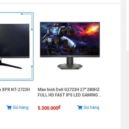
nh XPR NT-2723H
Màn hình Dell G2723H 27" 280HZ
FULL HD FAST IPS LED GAMING ..
₫
Giỏ hàng
Giỏ hàng
5.300.000