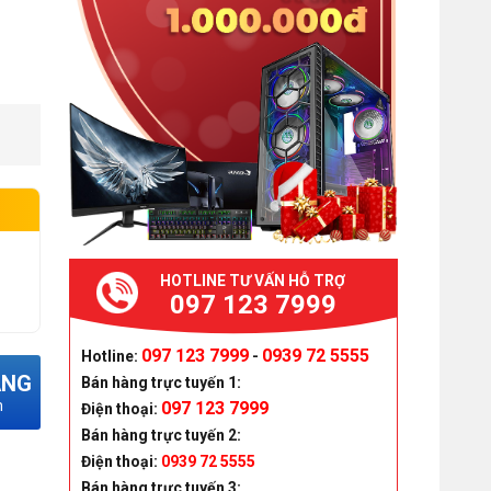
HOTLINE TƯ VẤN HỖ TRỢ
097 123 7999
097 123 7999
0939 72 5555
Hotline:
-
ÀNG
Bán hàng trực tuyến 1:
m
097 123 7999
Điện thoại:
Bán hàng trực tuyến 2:
Điện thoại:
0939 72 5555
Bán hàng trực tuyến 3: