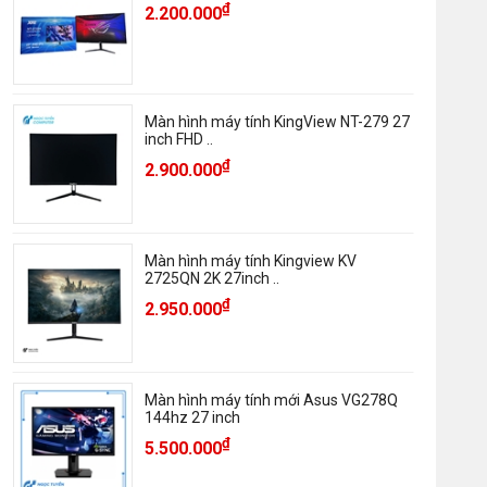
₫
2.200.000
Màn hình máy tính KingView NT-279 27
inch FHD ..
₫
2.900.000
Màn hình máy tính Kingview KV
2725QN 2K 27inch ..
₫
2.950.000
Màn hình máy tính mới Asus VG278Q
144hz 27 inch
₫
5.500.000