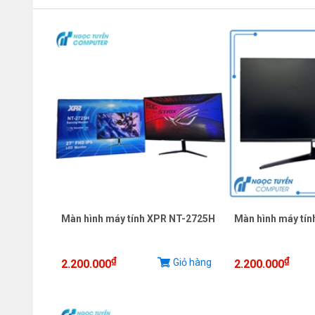
Màn hình máy tính XPR NT-2725H
Màn hình máy tí
₫
₫
Giỏ hàng
2.200.000
2.200.000