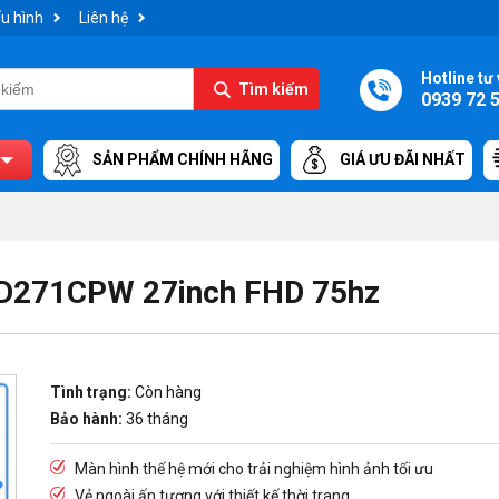
u hình
Liên hệ
Hotline tư 
Tìm kiếm
0939 72 
SẢN PHẨM CHÍNH HÃNG
GIÁ ƯU ĐÃI NHẤT
MD271CPW 27inch FHD 75hz
Tình trạng:
Còn hàng
Bảo hành:
36 tháng
Màn hình thế hệ mới cho trải nghiệm hình ảnh tối ưu
Vẻ ngoài ấn tượng với thiết kế thời trang