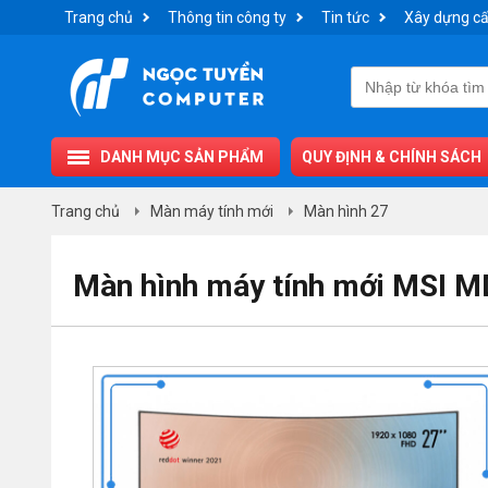
Trang chủ
Thông tin công ty
Tin tức
Xây dựng cấ
DANH MỤC SẢN PHẨM
QUY ĐỊNH & CHÍNH SÁCH
Trang chủ
Màn máy tính mới
Màn hình 27
Màn hình máy tính mới MSI 