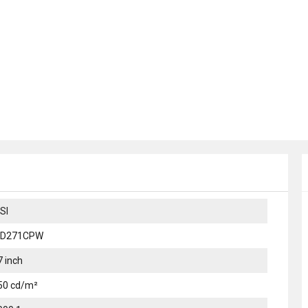
SI
D271CPW
7 inch
50 cd/m²