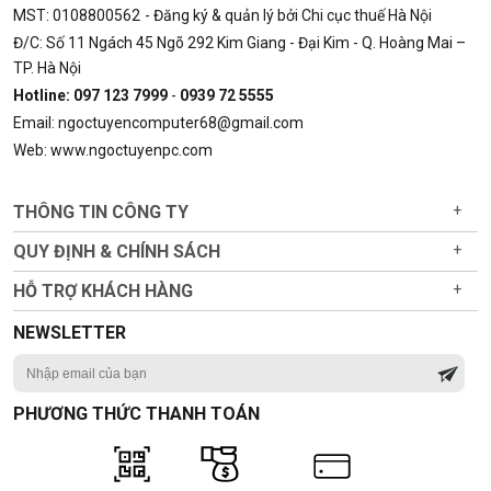
+ Chất lượng tuyệt vời, chạy mượn không giật đơ.
MST: 0108800562
- Đăng ký & quản lý bởi Chi cục thuế Hà Nội
+ Giá học sinh, chất lượng phụ huynh.
Đ/C: Số 11 Ngách 45 Ngõ 292 Kim Giang - Đại Kim - Q. Hoàng Mai –
TP. Hà Nội
+ Bảo hành lâu dài, hậu mãi tốt.
Hotline: 097 123 7999
-
0939 72 5555
+ Đổi trả hàng nếu lỗi do nhà cung cấp.
Email: ngoctuyencomputer68@gmail.com
Web: www.ngoctuyenpc.com
+ Và nhiều lý do khác.
Lời kết: Các bạn còn chờ gì nữa hãy liên hệ với công ty máy
THÔNG TIN CÔNG TY
+
tính Ngọc Tuyền để mua Ổ cứng HDD Seagate 1T ngay nhé.
QUY ĐỊNH & CHÍNH SÁCH
+
Mọi thông tin hỗ trợ các bạn có thể truy cập:
HỖ TRỢ KHÁCH HÀNG
+
http://ngoctuyenpc.com/
hoặc địa chỉ cuối bài viết.
Mọi Thông Tin Liên Hệ
NEWSLETTER
Địa chỉ: 295 Vũ Tông Phan, Khương
Đình
, Thanh Xuân, Hà
Nội
PHƯƠNG THỨC THANH TOÁN
Inbox - Chat trực tiếp : https://m.me/maytinhngoctuyen
Hotline: 097 123 7999 - 0939 72 5555 ZALO: 097 123 7999