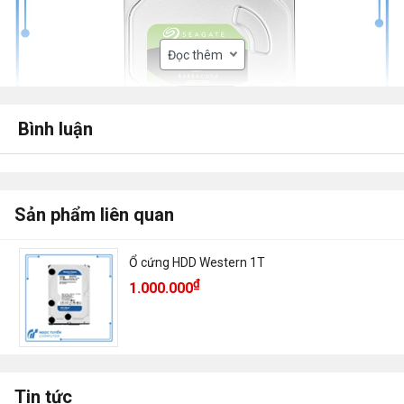
Đọc thêm
Bình luận
Sản phẩm liên quan
Ổ cứng HDD Western 1T
₫
1.000.000
Ổ cứng HDD Seagate 1T
1. Thông số kỹ thuật của Ổ cứng HDD
Seagate 1T.
Tin tức