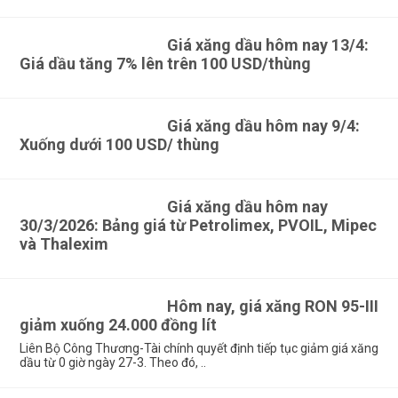
Bây giờ chúng ta sẽ cùng nhau đến với thông số kỹ thuật của
Giá xăng dầu hôm nay 13/4:
Ổ cứng HDD Seagate 1T:
Giá dầu tăng 7% lên trên 100 USD/thùng
Mô tả chi tiết
Giá xăng dầu hôm nay 9/4:
Hãng sản xuất
Seagate
Xuống dưới 100 USD/ thùng
Chủng loại
Seagate 1 TB Sata 3
Dung lượng
1 TB
Giá xăng dầu hôm nay
30/3/2026: Bảng giá từ Petrolimex, PVOIL, Mipec
Chuẩn cắm
SATA3
và Thalexim
Bộ nhớ đệm
64MB cache
Tốc độ vòng quay
7200 Rpm
Hôm nay, giá xăng RON 95-III
Tốc độ truyền dữ liệu
6GB/s
giảm xuống 24.000 đồng lít
Liên Bộ Công Thương-Tài chính quyết định tiếp tục giảm giá xăng
Điện áp
1,8 Volt
dầu từ 0 giờ ngày 27-3. Theo đó, ..
Loại ổ cứng
Cơ