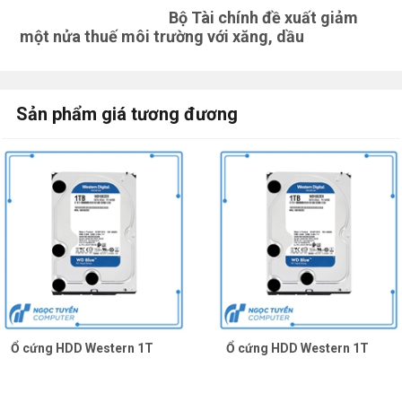
Bộ Tài chính đề xuất giảm
Dùng cho
PC và các thiết bị khác
một nửa thuế môi trường với xăng, dầu
Kích thước
3.5''
Công nghệ tích hợp
Sản phẩm giá tương đương
2. Ưu điểm của Ổ cứng HDD Seagate
1T.
Ổ cứng HDD Seagate 1T có nhiều ưu điểm nổi bật. Và ưu
điểm đó là gì các bạn sẽ được biết ngay bây giờ:
+ Với bộ nhớ 1 TB cho phép bạn lưu trữ dữ liệu một cách thoải
mái, kể cả những tài liệu cần bộ nhớ lớn. Quá tuyệt đúng
không?
Ổ cứng HDD Western 1T
Ổ cứng HDD Western 1T
+ Với ổ cứng HDD cho phép bạn truy xuất dữ liệu nhanh
chóng. Bạn có thể xem thông số trên bảng thông số kỹ thuật.