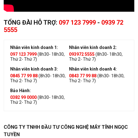
TỔNG ĐÀI HỖ TRỢ:
097 123 7999
-
0939 72
5555
Nhân viên kinh doanh 1:
Nhân viên kinh doanh 2:
097 123 7999
(8h30- 18h30,
093972 5555
(8h30- 18h30,
Thứ 2- Thứ 7)
Thứ 2- Thứ 7)
Nhân viên kinh doanh 3:
Nhân viên kinh doanh 4:
3. Tại sao nên mua Ổ cứng HDD
0845 77 99 88
(8h30- 18h30,
0843 77 99 88
(8h30- 18h30,
Thứ 2- Thứ 7)
Thứ 2- Thứ 7)
Seagate 1T tại Ngọc Tuyền computer?
Bảo Hành:
0382 99 0000
(8h30- 18h30,
Công ty máy tính Ngọc Tuyền là nơi
bán Ổ cứng HDD Seagate
Thứ 2- Thứ 7)
1T
tốt và chất lượng. Và dưới đây là những lý do tại sao bạn
nên chọn mua sản phẩm tại công ty chúng tôi:
CÔNG TY TNHH ĐẦU TƯ CÔNG NGHỆ MÁY TÍNH NGỌC
+ Sản phẩm chính hãng, thương hiệu đẳng cấp.
TUYỀN