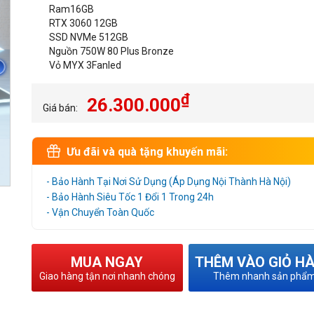
Ram16GB
RTX 3060 12GB
SSD NVMe 512GB
Nguồn 750W 80 Plus Bronze
Vỏ MYX 3Fanled
₫
26.300.000
Giá bán:
Ưu đãi và quà tặng khuyến mãi:
- Bảo Hành Tại Nơi Sử Dụng (Áp Dụng Nội Thành Hà Nội)
- Bảo Hành Siêu Tốc 1 Đổi 1 Trong 24h
- Vận Chuyển Toàn Quốc
MUA NGAY
THÊM VÀO GIỎ H
Giao hàng tận nơi nhanh chóng
Thêm nhanh sản phẩ