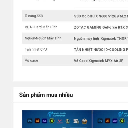
Ổ cứng SSD
SSD Colorful CN600 512GB M.2
VGA - Card Màn Hình
ZOTAC GAMING GeForce RTX 30
Nguồn-Nguồn Máy Tính
Nguồn máy tính Xigmatek THOR 
Tản nhiệt CPU
TẢN NHIỆT NƯỚC ID-COOLING F
Vỏ case
Vỏ Case Xigmatek MYX Air 3F
Sản phẩm mua nhiều