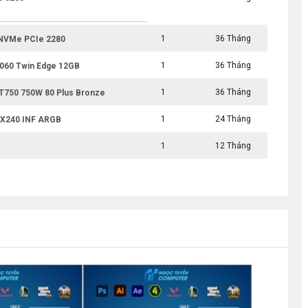
1
36 Tháng
 NVMe PCIe 2280
1
36 Tháng
60 Twin Edge 12GB
1
36 Tháng
T750 750W 80 Plus Bronze
1
24 Tháng
X240 INF ARGB
1
12 Tháng