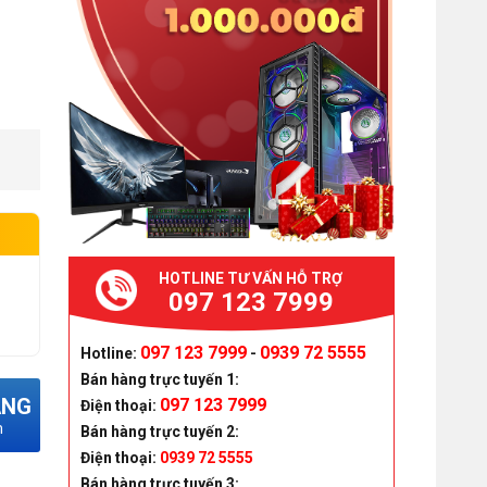
HOTLINE TƯ VẤN HỖ TRỢ
097 123 7999
097 123 7999
0939 72 5555
Hotline:
-
Bán hàng trực tuyến 1:
ÀNG
097 123 7999
Điện thoại:
m
Bán hàng trực tuyến 2:
Điện thoại:
0939 72 5555
Bán hàng trực tuyến 3: