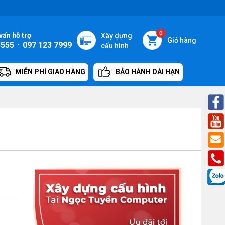
0
vấn hỗ trợ
Xây dựng
Giỏ hàng
5555
-
097 123 7999
cấu hình
MIỄN PHÍ GIAO HÀNG
BẢO HÀNH DÀI HẠN