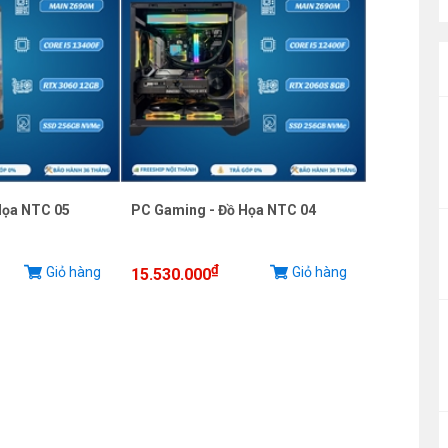
Họa NTC 05
PC Gaming - Đồ Họa NTC 04
₫
Giỏ hàng
Giỏ hàng
15.530.000