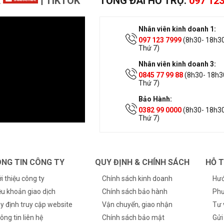
E
|
TIKTOK
TỔNG ĐÀI HỖ TRỢ:
097 123
Nhân viên kinh doanh 1:
097 123 7999
(8h30- 18h30
Thứ 7)
Nhân viên kinh doanh 3:
0845 77 99 88
(8h30- 18h30
Thứ 7)
Bảo Hành:
0382 99 0000
(8h30- 18h30
Thứ 7)
NG TIN CÔNG TY
QUY ĐỊNH & CHÍNH SÁCH
HỖ 
ới thiệu công ty
Chính sách kinh doanh
Hướ
ều khoản giao dịch
Chính sách bảo hành
Phư
y định truy cập website
Vận chuyển, giao nhận
Tư 
ông tin liên hệ
Chính sách bảo mật
Gửi