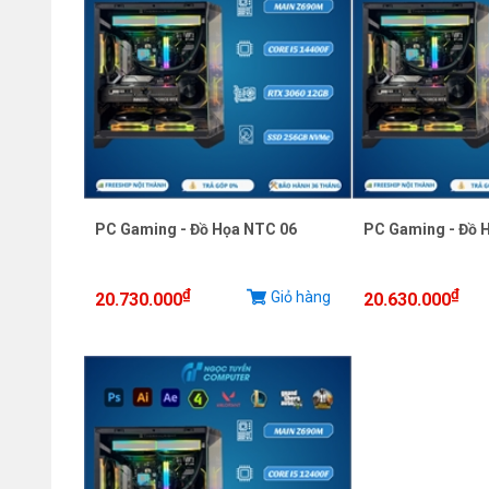
PC Gaming - Đồ Họa NTC 06
PC Gaming - Đồ 
₫
₫
Giỏ hàng
20.730.000
20.630.000