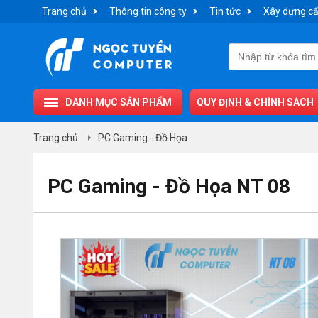
Trang chủ
Thông tin công ty
Tin tức
Xây dựng cấ
DANH MỤC SẢN PHẨM
QUY ĐỊNH & CHÍNH SÁCH
Trang chủ
PC Gaming - Đồ Họa
PC Gaming - Đồ Họa NT 08