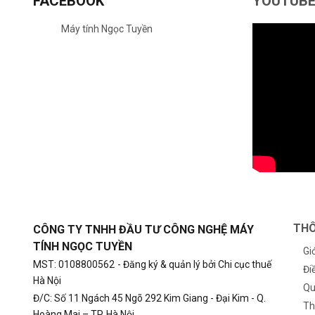
FACEBOOK
YOUTUB
Máy tính Ngọc Tuyền
THÔ
CÔNG TY TNHH ĐẦU TƯ CÔNG NGHỆ MÁY
TÍNH NGỌC TUYỀN
Gi
MST: 0108800562
- Đăng ký & quản lý bởi Chi cục thuế
Đi
Hà Nội
Qu
Đ/C: Số 11 Ngách 45 Ngõ 292 Kim Giang - Đại Kim - Q.
Th
Hoàng Mai – TP. Hà Nội