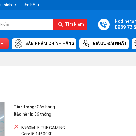
u hình
Liên hệ
Hotline tư 
Tìm kiếm
0939 72 
SẢN PHẨM CHÍNH HÃNG
GIÁ ƯU ĐÃI NHẤT
Tình trạng:
Còn hàng
Bảo hành:
36 tháng
B760M- E TUF GAMING
Core I5 14600KF