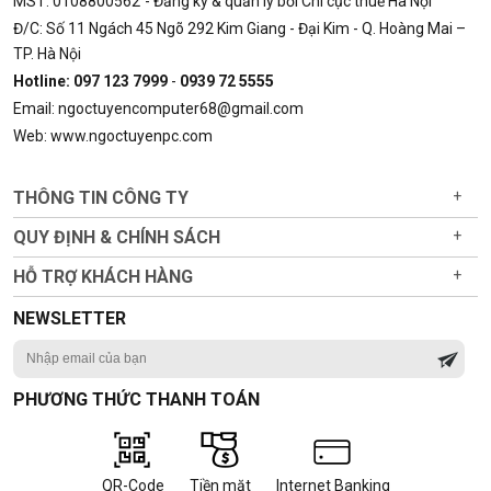
MST: 0108800562
- Đăng ký & quản lý bởi Chi cục thuế Hà Nội
Đ/C: Số 11 Ngách 45 Ngõ 292 Kim Giang - Đại Kim - Q. Hoàng Mai –
TP. Hà Nội
Hotline: 097 123 7999
-
0939 72 5555
Email: ngoctuyencomputer68@gmail.com
Web: www.ngoctuyenpc.com
THÔNG TIN CÔNG TY
+
QUY ĐỊNH & CHÍNH SÁCH
+
HỖ TRỢ KHÁCH HÀNG
+
NEWSLETTER
PHƯƠNG THỨC THANH TOÁN
QR-Code
Tiền mặt
Internet Banking