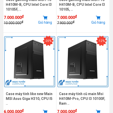
H410M-B, CPU Intel Core I3
H410M-B, CPU Intel Core I3
10105F, ..
10105, ..
₫
₫
7.000.000
7.000.000
₫
₫
Giỏ hàng
Giỏ hàng
10.000.000
7.900.000
-20%
-12%
Case máy tính like new Main
Case máy tính cũ main Msi
MSI Asus Giga H310, CPU I5
H410M-Pro, CPU I3 10100F,
..
Ram ..
₫
₫
6.000.000
7.000.000