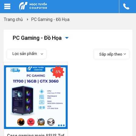
Trang chủ
PC Gaming - Đồ Họa
PC Gaming - Đồ Họa
Lọc sản phẩm
Sắp xếp theo
-5%
Case gaming main ASUS Tuf