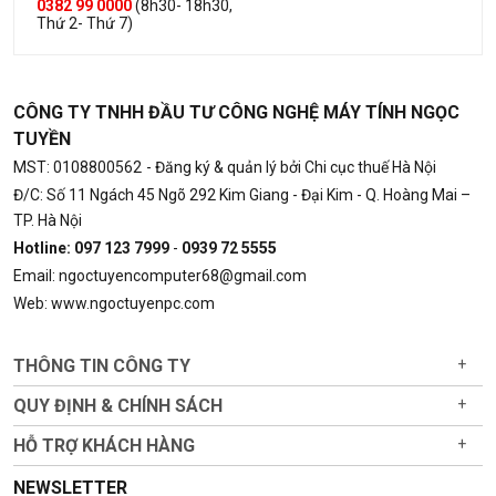
0382 99 0000
(8h30- 18h30,
Thứ 2- Thứ 7)
CÔNG TY TNHH ĐẦU TƯ CÔNG NGHỆ MÁY TÍNH NGỌC
TUYỀN
MST: 0108800562
- Đăng ký & quản lý bởi Chi cục thuế Hà Nội
Đ/C: Số 11 Ngách 45 Ngõ 292 Kim Giang - Đại Kim - Q. Hoàng Mai –
TP. Hà Nội
Hotline: 097 123 7999
-
0939 72 5555
Email: ngoctuyencomputer68@gmail.com
Web: www.ngoctuyenpc.com
THÔNG TIN CÔNG TY
+
QUY ĐỊNH & CHÍNH SÁCH
+
HỖ TRỢ KHÁCH HÀNG
+
NEWSLETTER