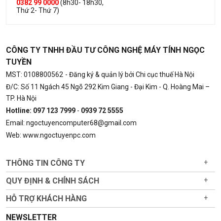
0382 99 0000
(8h30- 18h30,
Thứ 2- Thứ 7)
CÔNG TY TNHH ĐẦU TƯ CÔNG NGHỆ MÁY TÍNH NGỌC
TUYỀN
MST: 0108800562
- Đăng ký & quản lý bởi Chi cục thuế Hà Nội
Đ/C: Số 11 Ngách 45 Ngõ 292 Kim Giang - Đại Kim - Q. Hoàng Mai –
TP. Hà Nội
Hotline: 097 123 7999
-
0939 72 5555
Email: ngoctuyencomputer68@gmail.com
Web: www.ngoctuyenpc.com
THÔNG TIN CÔNG TY
+
QUY ĐỊNH & CHÍNH SÁCH
+
HỖ TRỢ KHÁCH HÀNG
+
NEWSLETTER