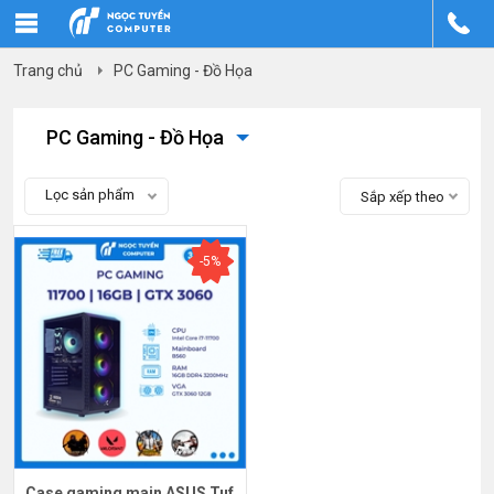
Trang chủ
PC Gaming - Đồ Họa
PC Gaming - Đồ Họa
Lọc sản phẩm
Sắp xếp theo
-5%
Case gaming main ASUS Tuf