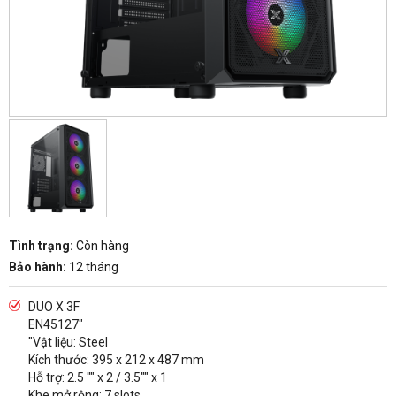
Tình trạng:
Còn hàng
Bảo hành:
12 tháng
DUO X 3F
EN45127"
"Vật liệu: Steel
Kích thước: 395 x 212 x 487 mm
Hỗ trợ: 2.5 "" x 2 / 3.5"" x 1
Khe mở rộng: 7 slots