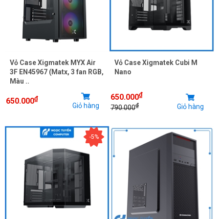
Vỏ Case Xigmatek MYX Air
Vỏ Case Xigmatek Cubi M
3F EN45967 (Matx, 3 fan RGB,
Nano
Màu ..
₫
650.000
₫
650.000
Giỏ hàng
₫
Giỏ hàng
790.000
-5%