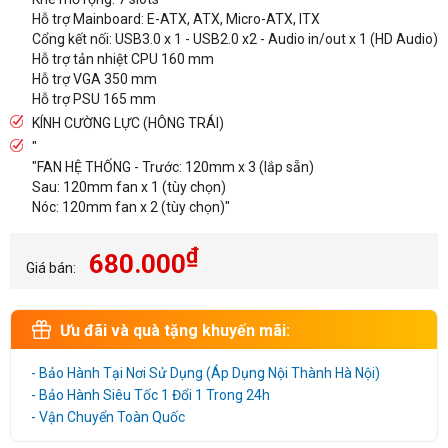
Hỗ trợ Mainboard: E-ATX, ATX, Micro-ATX, ITX
Cổng kết nối: USB3.0 x 1 - USB2.0 x2 - Audio in/out x 1 (HD Audio)
Hỗ trợ tản nhiệt CPU 160 mm
Hỗ trợ VGA 350 mm
Hỗ trợ PSU 165 mm
KÍNH CƯỜNG LỰC (HÔNG TRÁI)
"
"FAN HỆ THỐNG - Trước: 120mm x 3 (lắp sẵn)
Sau: 120mm fan x 1 (tùy chọn)
Nóc: 120mm fan x 2 (tùy chọn)"
₫
680.000
Giá bán:
Ưu đãi và quà tặng khuyến mãi:
- Bảo Hành Tại Nơi Sử Dụng (Áp Dụng Nội Thành Hà Nội)
- Bảo Hành Siêu Tốc 1 Đổi 1 Trong 24h
- Vận Chuyển Toàn Quốc