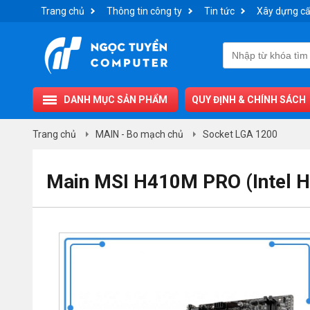
Trang chủ
Thông tin công ty
Tin tức
Xây dựng cấ
DANH MỤC SẢN PHẨM
QUY ĐỊNH & CHÍNH SÁCH
Trang chủ
MAIN - Bo mạch chủ
Socket LGA 1200
Main MSI H410M PRO (Intel H