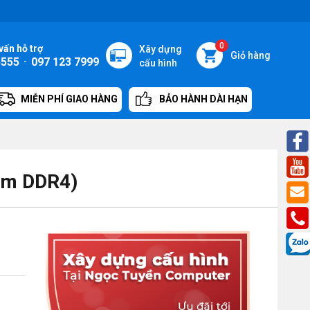
0
vấn hỗ trợ
Xây dựng
Giỏ hàng
5555
-
097 123 7999
cấu hình
MIỄN PHÍ GIAO HÀNG
BẢO HÀNH DÀI HẠN
am DDR4)