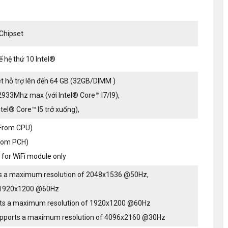
Chipset
hế hệ thứ 10 Intel®
t hỗ trợ lên đến 64 GB (32GB/DIMM )
933Mhz max (với Intel® Core™ I7/I9),
tel® Core™ I5 trở xuống),
 (From CPU)
From PCH)
y for WiFi module only
ts a maximum resolution of 2048x1536 @50Hz,
1920x1200 @60Hz
orts a maximum resolution of 1920x1200 @60Hz
supports a maximum resolution of 4096x2160 @30Hz