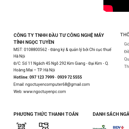
THÔ
CÔNG TY TNHH ĐẦU TƯ CÔNG NGHỆ MÁY
TÍNH NGỌC TUYỀN
Gi
MST: 0108800562
- Đăng ký & quản lý bởi Chi cục thuế
Đi
Hà Nội
Qu
Đ/C: Số 11 Ngách 45 Ngõ 292 Kim Giang - Đại Kim - Q.
Th
Hoàng Mai – TP. Hà Nội
Hotline: 097 123 7999
-
0939 72 5555
Email: ngoctuyencomputer68@gmail.com
Web: www.ngoctuyenpc.com
PHƯƠNG THỨC THANH TOÁN
DANH SÁCH NGÂ