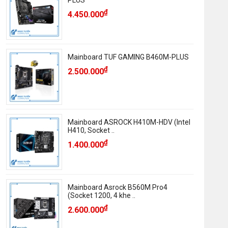
PLUS
₫
4.450.000
Mainboard TUF GAMING B460M-PLUS
₫
2.500.000
Mainboard ASROCK H410M-HDV (Intel
H410, Socket ..
₫
1.400.000
Mainboard Asrock B560M Pro4
(Socket 1200, 4 khe ..
₫
2.600.000