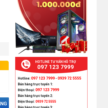
HOTLINE TƯ VẤN HỖ TRỢ
097 123 7999
097 123 7999
0939 72 5555
Hotline:
-
Bán hàng trực tuyến 1:
097 123 7999
Điện thoại:
Bán hàng trực tuyến 2:
Điện thoại:
0939 72 5555
ÀNG
Bán hàng trực tuyến 3: