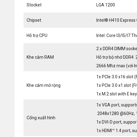
Stocket
LGA 1200
Chipset
Intel® H410 Express 
Hỗ trợ CPU
Intel Core I3/I5/I7 T
2 x DDR4 DIMM socke
Khe cắm RAM
Hỗ trợ bộ nhớ DDR4 2
2666 Mhz max (với In
1x PCIe 3.0 x16 slot
Khe cắm mở rộng
1x PCIe 3.0 x1 slot (
1x M.2 slot with E ke
1x VGA port, suppor
2048x1280 @60Hz, 
Cổng xuất hình
1x DVI-D port, supp
1x HDMI™ 1.4 port, 