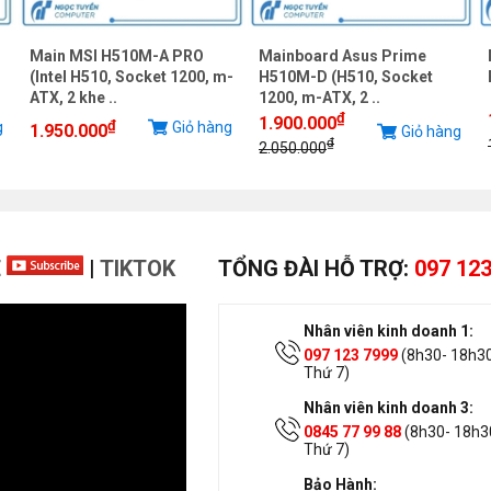
Main MSI H510M-A PRO
Mainboard Asus Prime
(Intel H510, Socket 1200, m-
H510M-D (H510, Socket
ATX, 2 khe ..
1200, m-ATX, 2 ..
₫
1.900.000
₫
g
Giỏ hàng
1.950.000
Giỏ hàng
₫
2.050.000
E
|
TIKTOK
TỔNG ĐÀI HỖ TRỢ:
097 123
Nhân viên kinh doanh 1:
097 123 7999
(8h30- 18h30
Thứ 7)
Nhân viên kinh doanh 3:
0845 77 99 88
(8h30- 18h30
Thứ 7)
Bảo Hành: