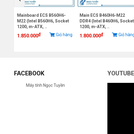
Mainboard ECS B560H6-
Main ECS B460H6-M22
M22 (Intel B560H6, Socket
DDR4 (Intel B460H6, Socket
1200, m-ATX, ..
1200, m-ATX, ..
₫
₫
Giỏ hàng
Giỏ hàn
 hàng
1.850.000
1.800.000
FACEBOOK
YOUTUB
Máy tính Ngọc Tuyền