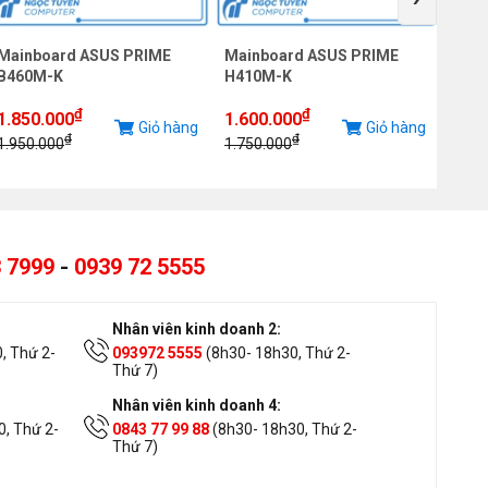
Mainboard ASUS PRIME
Mainboard ASUS PRIME
Main
B460M-K
H410M-K
H410
Sock
₫
₫
1.850.000
1.600.000
1.40
Giỏ hàng
Giỏ hàng
₫
₫
1.950.000
1.750.000
1.65
 7999
-
0939 72 5555
Nhân viên kinh doanh 2:
, Thứ 2-
093972 5555
(8h30- 18h30, Thứ 2-
Thứ 7)
Nhân viên kinh doanh 4:
, Thứ 2-
0843 77 99 88
(8h30- 18h30, Thứ 2-
Thứ 7)