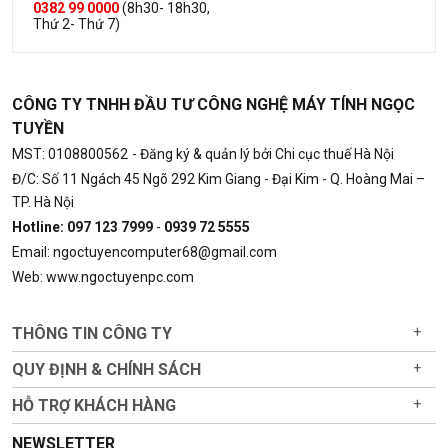
0382 99 0000
(8h30- 18h30,
Thứ 2- Thứ 7)
CÔNG TY TNHH ĐẦU TƯ CÔNG NGHỆ MÁY TÍNH NGỌC
TUYỀN
MST: 0108800562
- Đăng ký & quản lý bởi Chi cục thuế Hà Nội
Đ/C: Số 11 Ngách 45 Ngõ 292 Kim Giang - Đại Kim - Q. Hoàng Mai –
TP. Hà Nội
Hotline: 097 123 7999
-
0939 72 5555
Email: ngoctuyencomputer68@gmail.com
Web: www.ngoctuyenpc.com
THÔNG TIN CÔNG TY
+
QUY ĐỊNH & CHÍNH SÁCH
+
HỖ TRỢ KHÁCH HÀNG
+
NEWSLETTER