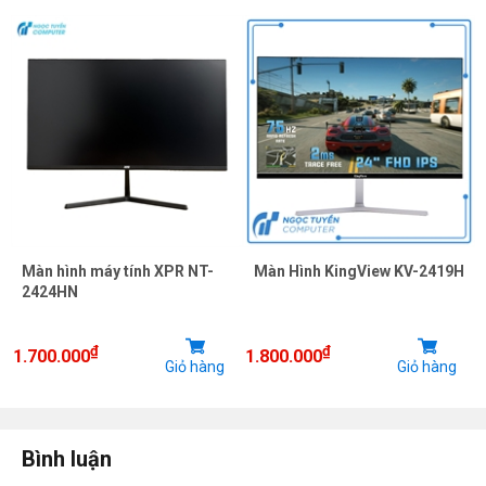
Màn hình máy tính XPR NT-
Màn Hình KingView KV-2419H
2424HN
₫
₫
1.700.000
1.800.000
Giỏ hàng
Giỏ hàng
Bình luận