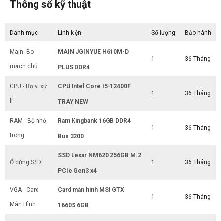
Thông số kỹ thuật
Danh mục
Linh kiện
Số lượng
Bảo hành
Main- Bo
MAIN JGINYUE H610M-D
1
36 Tháng
mạch chủ
PLUS DDR4
CPU - Bộ vi xử
CPU Intel Core I5-12400F
1
36 Tháng
lí
TRAY NEW
RAM - Bộ nhớ
Ram Kingbank 16GB DDR4
1
36 Tháng
trong
Bus 3200
SSD Lexar NM620 256GB M.2
Ổ cứng SSD
1
36 Tháng
PCIe Gen3 x4
VGA - Card
Card màn hình MSI GTX
1
36 Tháng
Màn Hình
1660S 6GB