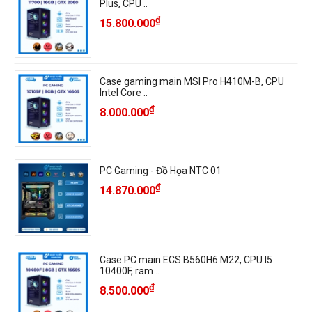
Plus, CPU ..
₫
15.800.000
Case gaming main MSI Pro H410M-B, CPU
Intel Core ..
₫
8.000.000
PC Gaming - Đồ Họa NTC 01
₫
14.870.000
Case PC main ECS B560H6 M22, CPU I5
10400F, ram ..
₫
8.500.000