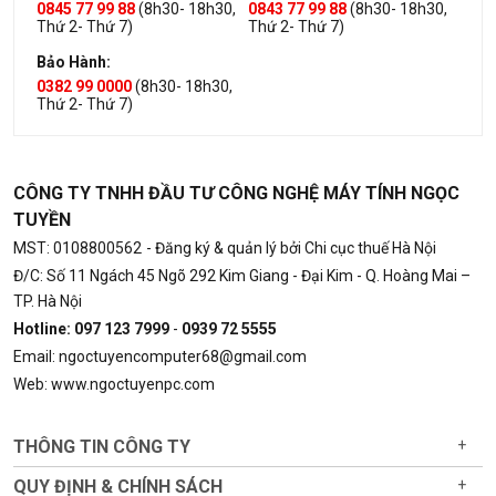
0845 77 99 88
(8h30- 18h30,
0843 77 99 88
(8h30- 18h30,
Thứ 2- Thứ 7)
Thứ 2- Thứ 7)
Bảo Hành:
0382 99 0000
(8h30- 18h30,
Thứ 2- Thứ 7)
CÔNG TY TNHH ĐẦU TƯ CÔNG NGHỆ MÁY TÍNH NGỌC
TUYỀN
MST: 0108800562
- Đăng ký & quản lý bởi Chi cục thuế Hà Nội
Đ/C: Số 11 Ngách 45 Ngõ 292 Kim Giang - Đại Kim - Q. Hoàng Mai –
TP. Hà Nội
Hotline: 097 123 7999
-
0939 72 5555
Email: ngoctuyencomputer68@gmail.com
Web: www.ngoctuyenpc.com
THÔNG TIN CÔNG TY
+
QUY ĐỊNH & CHÍNH SÁCH
+