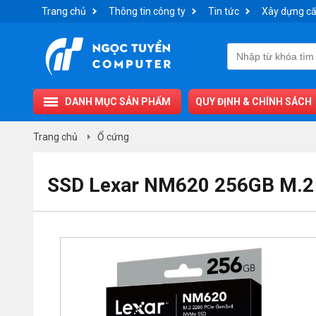
Trang chủ
Thông tin công ty
Tin tức
Xây dựng cấ
DANH MỤC SẢN PHẨM
QUY ĐỊNH & CHÍNH SÁCH
Trang chủ
Ổ cứng
SSD Lexar NM620 256GB M.