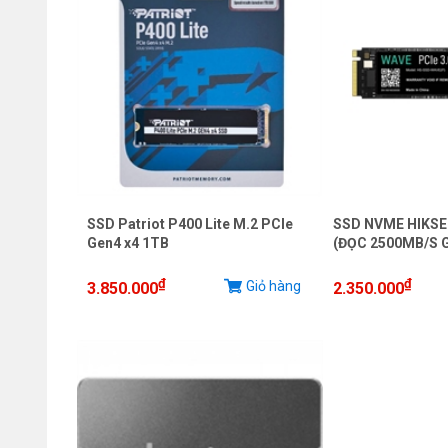
SSD Patriot P400 Lite M.2 PCIe
SSD NVME HIKSE
Gen4 x4 1TB
(ĐỌC 2500MB/S G
₫
₫
Giỏ hàng
3.850.000
2.350.000