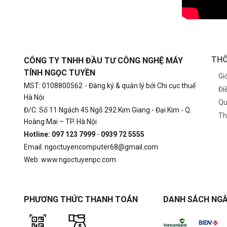
THÔ
CÔNG TY TNHH ĐẦU TƯ CÔNG NGHỆ MÁY
TÍNH NGỌC TUYỀN
Gi
MST: 0108800562
- Đăng ký & quản lý bởi Chi cục thuế
Đi
Hà Nội
Qu
Đ/C: Số 11 Ngách 45 Ngõ 292 Kim Giang - Đại Kim - Q.
Th
Hoàng Mai – TP. Hà Nội
Hotline: 097 123 7999
-
0939 72 5555
Email: ngoctuyencomputer68@gmail.com
Web: www.ngoctuyenpc.com
PHƯƠNG THỨC THANH TOÁN
DANH SÁCH NGÂ