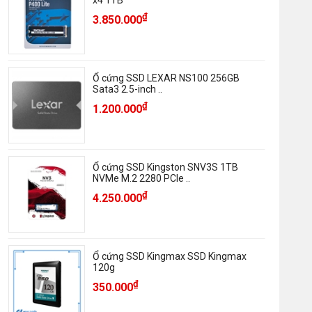
x4 1TB
₫
3.850.000
Ổ cứng SSD LEXAR NS100 256GB
Sata3 2.5-inch ..
₫
1.200.000
Ổ cứng SSD Kingston SNV3S 1TB
NVMe M.2 2280 PCIe ..
₫
4.250.000
Ổ cứng SSD Kingmax SSD Kingmax
120g
₫
350.000