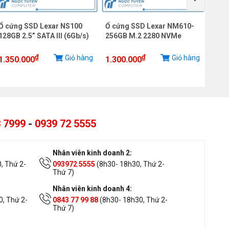
Ổ cứng SSD Lexar NS100
Ổ cứng SSD Lexar NM610-
Ổ cứ
128GB 2.5” SATA III (6Gb/s)
256GB M.2 2280 NVMe
₫
₫
Giỏ hàng
Giỏ hàng
1.350.000
1.300.000
1.00
 7999
-
0939 72 5555
Nhân viên kinh doanh 2:
, Thứ 2-
093972 5555
(8h30- 18h30, Thứ 2-
Thứ 7)
Nhân viên kinh doanh 4:
, Thứ 2-
0843 77 99 88
(8h30- 18h30, Thứ 2-
Thứ 7)