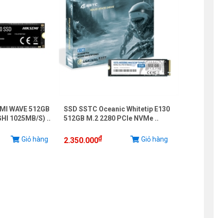
MI WAVE 512GB
SSD SSTC Oceanic Whitetip E130
HI 1025MB/S) ..
512GB M.2 2280 PCIe NVMe ..
₫
Giỏ hàng
Giỏ hàng
2.350.000