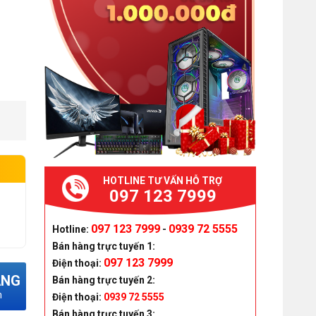
HOTLINE TƯ VẤN HỖ TRỢ
097 123 7999
097 123 7999
0939 72 5555
Hotline:
-
Bán hàng trực tuyến 1:
097 123 7999
Điện thoại:
ÀNG
Bán hàng trực tuyến 2:
m
Điện thoại:
0939 72 5555
Bán hàng trực tuyến 3: