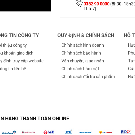
0382 99 0000
(8h30- 18h30
Thứ 7)
NG TIN CÔNG TY
QUY ĐỊNH & CHÍNH SÁCH
HỖ 
ới thiệu công ty
Chính sách kinh doanh
Hướ
ều khoản giao dịch
Chính sách bảo hành
Phư
y định truy cập website
Vận chuyển, giao nhận
Tư 
ông tin liên hệ
Chính sách bảo mật
Gửi
Chính sách đổi trả sản phẩm
Hướ
N HÀNG THANH TOÁN ONLINE