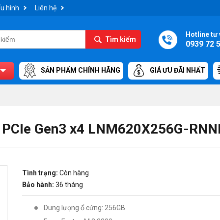
u hình
Liên hệ
Hotline tư 
Tìm kiếm
0939 72 
SẢN PHẨM CHÍNH HÃNG
GIÁ ƯU ĐÃI NHẤT
2 PCIe Gen3 x4 LNM620X256G-RN
Tình trạng:
Còn hàng
Bảo hành:
36 tháng
Dung lượng ổ cứng: 256GB