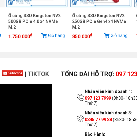
Ổ cứng SSD Kingston NV2
Ổ cứng SSD Kingston NV2
500GB PCIe 4.0 x4 NVMe
250GB PCIe Gen4 x4 NVMe
M.2
M.2
g
₫
₫
Giỏ hàng
Giỏ hàng
1.750.000
850.000
E
|
TIKTOK
TỔNG ĐÀI HỖ TRỢ:
097 123
Nhân viên kinh doanh 1:
097 123 7999
(8h30- 18h30
Thứ 7)
Nhân viên kinh doanh 3:
0845 77 99 88
(8h30- 18h30
Thứ 7)
Bảo Hành: