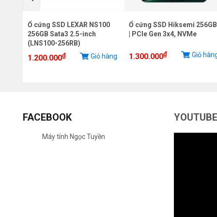
12g
Ổ cứng SSD LEXAR NS100
Ổ cứng SSD Hiksemi 256GB
256GB Sata3 2.5-inch
| PCIe Gen 3x4, NVMe
(LNS100-256RB)
₫
Giỏ hàn
₫
1.300.000
Giỏ hàng
 hàng
1.200.000
FACEBOOK
YOUTUB
Máy tính Ngọc Tuyền