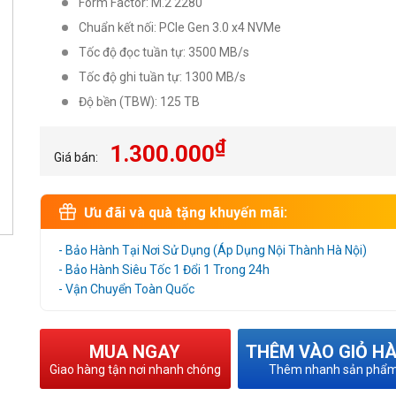
Form Factor: M.2 2280
Chuẩn kết nối: PCIe Gen 3.0 x4 NVMe
Tốc độ đọc tuần tự: 3500 MB/s
Tốc độ ghi tuần tự: 1300 MB/s
Độ bền (TBW): 125 TB
₫
1.300.000
Giá bán:
Ưu đãi và quà tặng khuyến mãi:
- Bảo Hành Tại Nơi Sử Dụng (Áp Dụng Nội Thành Hà Nội)
- Bảo Hành Siêu Tốc 1 Đổi 1 Trong 24h
- Vận Chuyển Toàn Quốc
MUA NGAY
THÊM VÀO GIỎ H
Giao hàng tận nơi nhanh chóng
Thêm nhanh sản phẩ