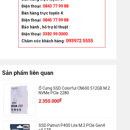
Điện thoại:
0843 77 99 88
Bán hàng trực tuyến 4:
Điện thoại:
0845 77 99 88
Bảo hành , hỗ trợ kĩ thuật :
Điện thoại:
0382 99 0000
093972 5555
Chăm sóc khách hàng
:
Sản phẩm liên quan
Ổ Cứng SSD Colorful CN600 512GB M.2
NVMe PCIe 2280
₫
2.350.000
SSD Patriot P400 Lite M.2 PCIe Gen4