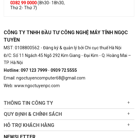
0382 99 0000
(8h30- 18h30,
Thứ 2- Thứ 7)
CÔNG TY TNHH ĐẦU TƯ CÔNG NGHỆ MÁY TÍNH NGỌC
TUYỀN
MST: 0108800562
- Đăng ký & quản lý bởi Chi cục thuế Hà Nội
Đ/C: Số 11 Ngách 45 Ngõ 292 Kim Giang - Đại Kim - Q. Hoàng Mai –
TP. Hà Nội
Hotline: 097 123 7999
-
0939 72 5555
Email: ngoctuyencomputer68@gmail.com
Web: www.ngoctuyenpc.com
THÔNG TIN CÔNG TY
+
QUY ĐỊNH & CHÍNH SÁCH
+
HỖ TRỢ KHÁCH HÀNG
+
NEWSLETTER