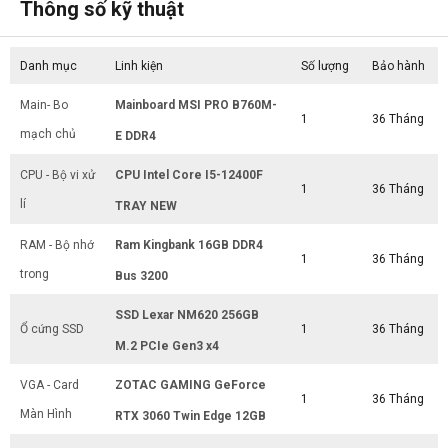
Thông số kỹ thuật
Danh mục
Linh kiện
Số lượng
Bảo hành
Main- Bo
Mainboard MSI PRO B760M-
1
36 Tháng
mạch chủ
E DDR4
CPU - Bộ vi xử
CPU Intel Core I5-12400F
1
36 Tháng
lí
TRAY NEW
RAM - Bộ nhớ
Ram Kingbank 16GB DDR4
1
36 Tháng
trong
Bus 3200
SSD Lexar NM620 256GB
Ổ cứng SSD
1
36 Tháng
M.2 PCIe Gen3 x4
VGA - Card
ZOTAC GAMING GeForce
1
36 Tháng
Màn Hình
RTX 3060 Twin Edge 12GB