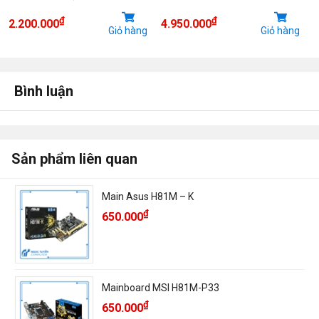
₫
₫
2.200.000
4.950.000
Giỏ hàng
Giỏ hàng
Bình luận
Sản phẩm liên quan
Main Asus H81M – K
₫
650.000
Mainboard MSI H81M-P33
₫
650.000