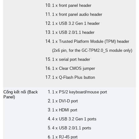
1 x front panel header
1 x front panel audio header
1 x USB 3.2 Gen 1 header
1 x USB 2.0/1.1 header
1 x Trusted Platform Module (TPM) header
(2x6 pin, for the GC-TPM2.0_S module only)
1 x serial port header
1 x Clear CMOS jumper
1 x Q-Flash Plus button
Cổng kết nối (Back
1 x PS/2 keyboard/mouse port
Panel)
1 x DVI-D port
1 x HDMI port
4 x USB 3.2 Gen 1 ports
4 x USB 2.0/1.1 ports
1 x RJ-45 port