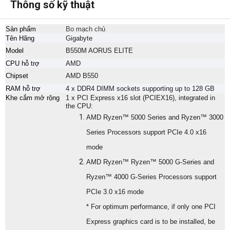
Thông số kỹ thuật
Sản phẩm
Bo mạch chủ
Tên Hãng
Gigabyte
Model
B550M AORUS ELITE
CPU hỗ trợ
AMD
Chipset
AMD B550
RAM hỗ trợ
4 x DDR4 DIMM sockets supporting up to 128 GB
Khe cắm mở rộng
1 x PCI Express x16 slot (PCIEX16), integrated in
the CPU:
AMD Ryzen™ 5000 Series and Ryzen™ 3000
Series Processors support PCIe 4.0 x16
mode
AMD Ryzen™ Ryzen™ 5000 G-Series and
Ryzen™ 4000 G-Series Processors support
PCIe 3.0 x16 mode
* For optimum performance, if only one PCI
Express graphics card is to be installed, be