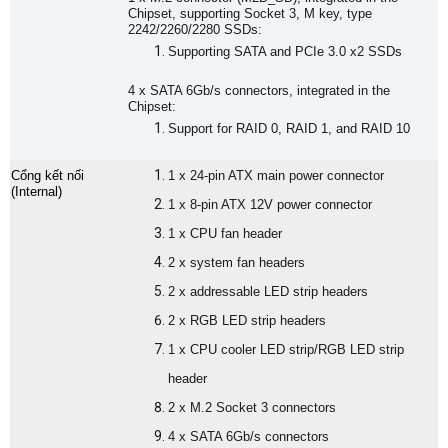
Chipset, supporting Socket 3, M key, type
2242/2260/2280 SSDs:
Supporting SATA and PCIe 3.0 x2 SSDs
4 x SATA 6Gb/s connectors, integrated in the
Chipset:
Support for RAID 0, RAID 1, and RAID 10
Cổng kết nối
1 x 24-pin ATX main power connector
(Internal)
1 x 8-pin ATX 12V power connector
1 x CPU fan header
2 x system fan headers
2 x addressable LED strip headers
2 x RGB LED strip headers
1 x CPU cooler LED strip/RGB LED strip
header
2 x M.2 Socket 3 connectors
4 x SATA 6Gb/s connectors