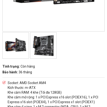
Tình trạng:
Còn hàng
Bảo hành:
36 tháng
Socket: AMD Socket AM4
Kích thước: m-ATX
Khe cắm RAM: 4 khe (Tối đa 128GB)
Khe cắm mở rộng: 1 x PCI Express x16 slot (PCIEX16), 1 x PCI
Express x16 slot (PCIEX4), 1 x PCI Express x1 slot (PCIEX1)
Khe cắm ổ cứng: 1 x M.2 connector (M2A_CPU), 1 x M.2