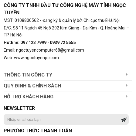
CÔNG TY TNHH ĐẦU TƯ CÔNG NGHỆ MÁY TÍNH NGỌC
TUYỀN
MST: 0108800562
- Đăng ký & quản lý bởi Chi cục thuế Hà Nội
Đ/C: Số 11 Ngách 45 Ngõ 292 Kim Giang - Đại Kim - Q. Hoàng Mai –
TP. Hà Nội
Hotline: 097 123 7999
-
0939 72 5555
Email: ngoctuyencomputer68@gmail.com
Web: www.ngoctuyenpc.com
THÔNG TIN CÔNG TY
+
QUY ĐỊNH & CHÍNH SÁCH
+
HỖ TRỢ KHÁCH HÀNG
+
NEWSLETTER
PHƯƠNG THỨC THANH TOÁN